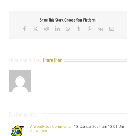
Share This Story, Choose Your Platform!
Facebook
X
Reddit
LinkedIn
WhatsApp
Tumblr
Pinterest
Vk
E-
Mail
Über den Autor:
ThoreThor
Ein Kommentar
A WordPress Commenter
18. Januar 2024 um 13:01 Uhr
-
Antworten