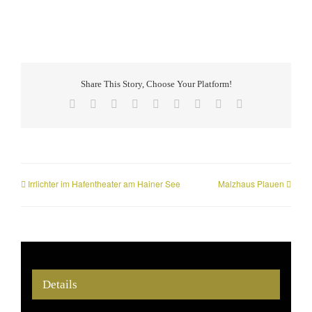
Share This Story, Choose Your Platform!
Facebook
X
Reddit
LinkedIn
WhatsApp
Tumblr
Pinterest
Vk
E-
Mail
Irrlichter im Hafentheater am Hainer See
Malzhaus Plauen
Details