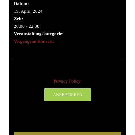
Datum:
19. April, 2024
Zeit:
20:00 - 22:00
Veranstaltungskategorie:
Vergangene Konzerte
Aus datenschutzrechtlichen Gründen benötigt
Google Maps Ihre Einwilligung um geladen zu
werden. Mehr Informationen finden Sie unter
Privacy Policy
.
AKZEPTIEREN